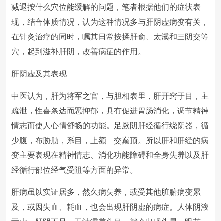
减退按什么穴位能缓解的问题，笔者根据他们的症状表
现，结合体质情况，认为这种情况多与肝阴虚病变有关，
在针灸治疗的同时，嘱其日常按揉肝俞、太溪和三阴交等
穴，起到滋补肝阴，改善病症的作用。
肝阴虚及其表现
中医认为，肝为将军之官，与胆相表里，肝开窍于目，主
疏泄，性喜条达而恶抑郁，具有促进胃肠消化，调节精神
情志而使人心情舒畅的功能。足厥阴肝经循行绕阴器，循
少腹，布胁肋，系目，上额，交巅顶。所以肝和肝经的病
变主要表现在精神情志、消化功能障碍和全身失养以及肝
经循行部位经气受阻等方面的异常。
肝病虽以实证居多，然久病失养，或受其他脏腑病变累
及，或因失血、耗血，也会出现肝阴虚的病症。人体阴液