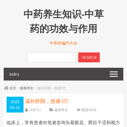
中药养生知识-中草
药的功效与作用
中草药偏方大全
SEARCH
index
首页
>
健康养生
> 滋补肝阴，按揉3穴
滋补肝阴，按揉3穴
2025
04-11
y930712
健康养生
围观
304
次
已关闭评论
编辑日期：
2025-04-11
临床上，常有患者向笔者咨询头晕眼花、两目干涩和视力
字体：
大
中
小