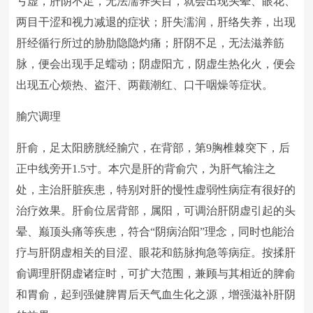
亏虚，肝阴不足，无法濡养头目，就会出现头晕、眼花、
两目干涩和视力减退的症状；肝失濡润，肝络失养，出现
肝经循行所过的胁肋隐隐灼痛；肝阴不足，无法滋养筋
脉，便会出现手足蠕动；阴虚阳亢，阴虚生热化火，便会
出现五心烦热、盗汗、两颧潮红、口干咽燥等症状。
腧穴调理
肝俞，足太阳膀胱经腧穴，在背部，第9胸椎棘突下，后
正中线旁开1.5寸。本穴是肝的背俞穴，为肝气输注之
处，主治肝脏疾患，特别对肝的慢性虚弱性病症有很好的
治疗效果。肝俞位居背部，属阳，可调治肝阴虚引起的头
晕、巅顶头痛等疾患，符合“阴病治阳”理念，同时也能治
疗与肝阴虚相关的目涩、眼花和筋脉拘急等病症。按揉肝
俞调理肝阴虚诸症时，可扩大范围，兼顾与其相近的脾俞
和胃俞，起到强健脾胃后天气血生化之源，增强滋补肝阴