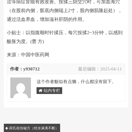
涩等病症皆能有效改善。按揉三阴交穴时，可加血海穴
（在股前内侧，髌底内侧端上2寸，股内侧肌隆起处），
通过活血养血，增加滋补肝阴的作用。
小贴士：以指腹顺时针揉压，每穴按揉2~3分钟，以感到
酸胀为度。(曹 方)
来源：中国中医药网
作者：y930712
最后编辑：
2025-04-11
这个作者貌似有点懒，什么都没有留下。
站内专栏
薛氏祖传秘方（经水淋漓不断）