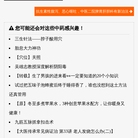
抗生素性腹泻、恶心呕吐，中医二院脾胃肝胆科有新治法
您可能还会对这些中药感兴趣！
三生针法——脖子酸用穴
胎息大力神功
【穴位】关照
吴雄志教授深度解析阴阳毒
【转载】生了男孩的进来看👀一定要知道的20个小知识
试过把五味子泡蜂蜜后终于睡得香了，谁也没想到这土方法
还真管用
【原】冬至多煮苹果水，3种创意苹果水配方，让你暖身又
健康！
九筋五脉抓拿扣击术
【大医传承常见病证治 第33讲 老人发烧怎么办(二)】