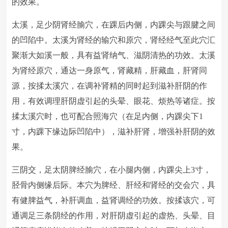
的效果。
太溪，足少阴肾经腧穴，在踝后内侧，内踝尖与跟腱之间
的凹陷中。太溪为肾经的输穴和原穴，肾经经气至此穴汇
聚渐大如溪一般，具有益肾纳气、滋阴清热的功效。太溪
为肾经原穴，通达一身原气，肾藏精，肝藏血，肝肾同
源，按揉太溪穴，在调补肾精的同时起到滋补肝阴的作
用，有效调理肝阴虚引起的头晕、眼花、烦热等诸症。按
揉太溪穴时，也可配合照海穴（在足内侧，内踝尖下1
寸，内踝下缘边际凹陷中），滋补肝肾，增强补肝阴的效
果。
三阴交，足太阴脾经腧穴，在小腿内侧，内踝尖上3寸，
胫骨内侧缘后际。本穴为脾经、肝经和肾经的交会穴，具
有健脾益气，补肝调血，益肾调经的功效。按揉该穴，可
通调足三条阴经的作用，对肝阴虚引起的虚热、头晕、目