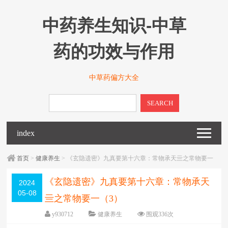
中药养生知识-中草
药的功效与作用
中草药偏方大全
SEARCH
index
首页
>
健康养生
> 《玄隐遗密》九真要第十六章：常物承天亖之常物要一
（3）
《玄隐遗密》九真要第十六章：常物承天
2024
05-08
亖之常物要一（3）
y930712
健康养生
围观
336
次
已关闭评论
编辑日期：
2024-05-08