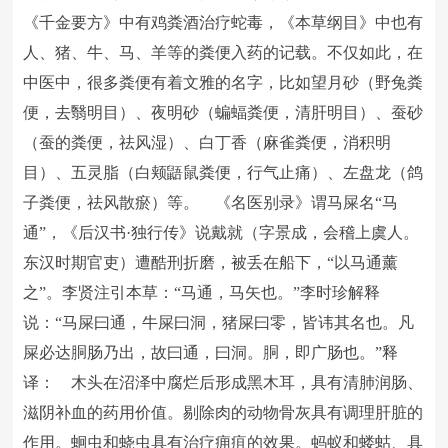
《千金要方》中有鸡粪酒治疗蛇毒，《本草纲目》中也有
人、猪、牛、马、羊等的粪便入药的记载。不仅如此，在
中医中，很多粪便有着文雅的名字，比如望月砂（野兔粪
便，去翳明目）、夜明砂（蝙蝠粪便，清肝明目）、蚕砂
（蚕的粪便，祛风湿）、白丁香（麻雀粪便，消积明
目）、五灵脂（白颊鼯鼠粪便，行气止痛）、左盘龙（鸽
子粪便，祛风散瘀）等。 《名医别录》谓马屎名“马
通”，《后汉书·独行传》说戴就（字景成，会稽上虞人。
东汉时期官吏）遭酷刑折磨，被丢在船下，“以马通薰
之”。李贤注引本草：“马通，马矢也。”李时珍解释
说：“马屎曰通，牛屎曰洞，猪屎曰零，皆讳其名也。凡
屎必达胴肠乃出，故曰通，曰洞。胴，即广肠也。”释
译： 木头在沼泽中腐烂后形成黑木耳，具有清肺润肠、
滋阴补血的药用价值。剔除肉的动物骨灰具有调理肝脏的
作用。蛔虫和蛲虫具有治疗痈疽的效果。蚂蚁和蝼蛄、具