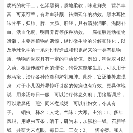
腐朽的树干上，色泽黑褐，质地柔软，味道鲜美，营养丰
富，可素可荤，有养血驻颜、祛病延年的功效。黑木耳性
味甘平，归肺、脾、大肠、肝经，具有清肺润肠、滋阴补
血、活血化瘀、明目养胃等多种功效。 腐植酸是动植物
遗骸，主要是植物的遗骸，经过微生物的分解和转化，以
及地球化学的一系列过程造成和积累起来的一类有机物
质。动物的骨灰具有一定的中药价值。例如，狗骨灰可以
入药。根据传统中药的理论，狗骨灰能够生肌，可以用于
敷马疮，治疗各种疮瘘和妒乳痈肿。此外，它还能补虚强
身，对于小儿因外界惊吓引起的惊痫也有疗效。更具体地
说，用米汤每日一服，可以治疗休息久痢；用猪脂调后，
可以敷鼻疮；煎汁同米煮成粥，可以补妇女，令其有
子。 蛔虫，释名：人龙。气味：大寒。主治：1、多年
风眼。用蛔虫五条，晒干，研为末，加腻粉一钱、石胆半
钱，共研为末点眼。每日二、三次；2、一切冷瘘。和人