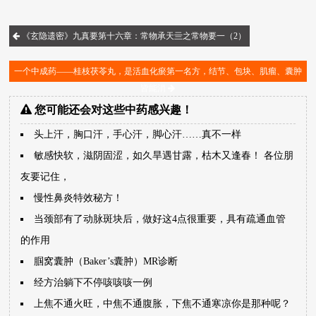
《玄隐遗密》九真要第十六章：常物承天亖之常物要一（2）
一个中成药——桂枝茯苓丸，是活血化瘀第一名方，结节、包块、肌瘤、囊肿
皆能消
您可能还会对这些中药感兴趣！
头上汗，胸口汗，手心汗，脚心汗……真不一样
敏感快软，滋阴固涩，如久旱遇甘露，枯木又逢春！ 各位朋
友要记住，
慢性鼻炎特效秘方！
当颈部有了动脉斑块后，做好这4点很重要，具有疏通血管
的作用
腘窝囊肿（Baker’s囊肿）MR诊断
经方治躺下不停咳咳咳一例
上焦不通火旺，中焦不通腹胀，下焦不通寒凉你是那种呢？