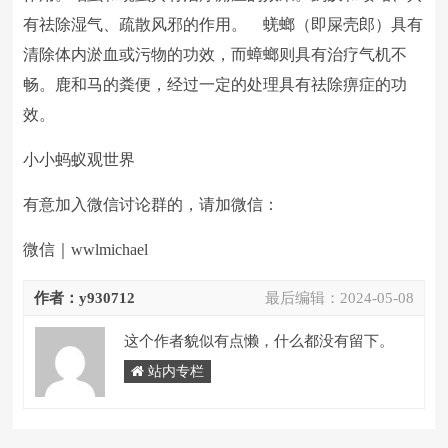
有祛除湿气、疏散风邪的作用。 蜣螂（即屎壳郎）具有
清除体内淤血或污物的功效，而蟑螂则具有治疗气机不
畅。鹿和马的粪便，经过一定的处理具有祛除痹症的功
效。
小小蚂蚁观世界
有意加入微信讨论群的，请加微信：
微信｜wwlmichael
作者：y930712
最后编辑：
2024-05-08
这个作者貌似有点懒，什么都没有留下。
站内专栏