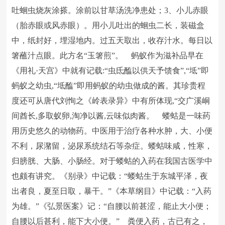
吐蛔虫烧灰涂搽。涂前以甘草汤洗净患处；3、小儿赤眼
（胎赤眼或风赤眼）。用小儿吐出的蛔虫二长，装磁盒
中，纸封好，埋湿地内。过五天取出，收存汁水。每日以
箸蘸汁点眼。此方名“玉箸煎”。 蚂蚁作为滋补品早在
《用礼·天宫》中就有记载:“虫氐醢以供天予馈食”,“坻”即
蚂蚁之幼虫,“坻醢”即用蚂蚁的幼虫做成的酱。其珍贵程
度还可从唐代刘恂之《岭表录异》中有所体现,“交广溪峒
间酋长,多取蚁卵,淘净以酱,云味似肉酱。 蝼蛄是一味药
用历史悠久的动物药。中医用于治疗各种水肿，大、小便
不利，尿潴留，泌尿系统结石等杂症。蝼蛄味咸，性寒，
归膀胱、大肠、小肠经。对于蝼蛄的入药在我国古医学中
也颇有讲究。《别录》中记载：“蝼蛄生于东城平泽，夜
出者良，夏至日取，暴干。”《本草纲目》中记载：“入药
为雄。”《弘景医案》记：“自腰以前甚涩，能止大小便；
自腰以后甚利，能下大小便。” 粪便入药，古已有之，