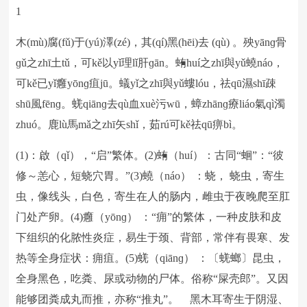
1
字体：
大
中
小
木(mù)腐(fǔ)于(yú)澤(zé)，其(qí)黑(hēi)去 (qù) 。殃yānɡ骨
ɡǔ之zhī土tǔ，可kě以yǐ理lǐ肝ɡān。蛕huí之zhī與yǔ蟯náo，
可kě已yǐ癰yōnɡ疽jū。蟻yǐ之zhī與yǔ螻lóu，祛qū濕shī疎
shū風fēnɡ。蜣qiānɡ去qù血xuè污wū，蟑zhānɡ療liáo氣qì濁
zhuó。鹿lù馬mǎ之zhī矢shǐ，茹rú可kě祛qū痹bì。
(1)：啟（qǐ），“启”繁体。(2)蛕（huí）：古同“蛔”：“彼
修～恙心，短蛲穴胃。”(3)蟯（náo） ：蛲， 蛲虫，寄生
虫，像线头，白色，寄生在人的肠内，雌虫于夜晚爬至肛
门处产卵。(4)癰（yōnɡ） ：“痈”的繁体，一种皮肤和皮
下组织的化脓性炎症，易生于颈、背部，常伴有畏寒、发
热等全身症状：痈疽。(5)蜣（qiānɡ） ：〔蜣螂〕昆虫，
全身黑色，吃粪、尿或动物的尸体。俗称“屎壳郎”。又因
能够团粪成丸而推，亦称“推丸”。 黑木耳寄生于阴湿、