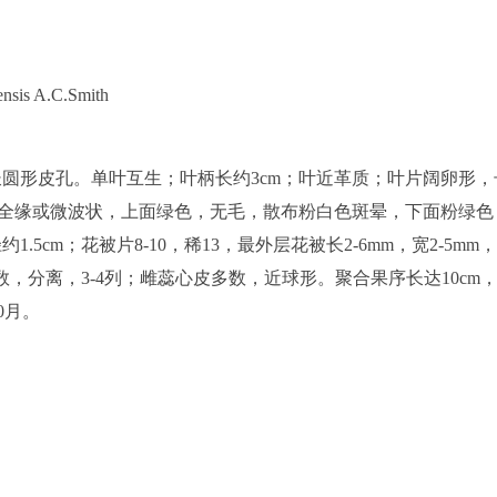
is A.C.Smith
圆形皮孔。单叶互生；叶柄长约3cm；叶近革质；叶片阔卵形，长
平截，全缘或微波状，上面绿色，无毛，散布粉白色斑晕，下面粉绿色
cm；花被片8-10，稀13，最外层花被长2-6mm，宽2-5mm
蕊多数，分离，3-4列；雌蕊心皮多数，近球形。聚合果序长达10cm
0月。