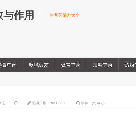
效与作用
中草药偏方大全
感冒中药
咳嗽偏方
健胃中药
泄精中药
流感
评论
编辑日期：
2011-08-21
字体：
大
中
小