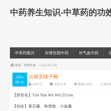
中药养生知识-中草药的功
中草药图片
补肾壮阳中药
补气血中药
首页
>
中药大全
> 云南五味子根
云南五味子根
2011
08-21
y930712
中药大全
围观
1239
次
已关闭
【拼音名】Yún Nán Wǔ Wèi Zǐ Gēn
【别名】香石藤、铁骨散、小血藤