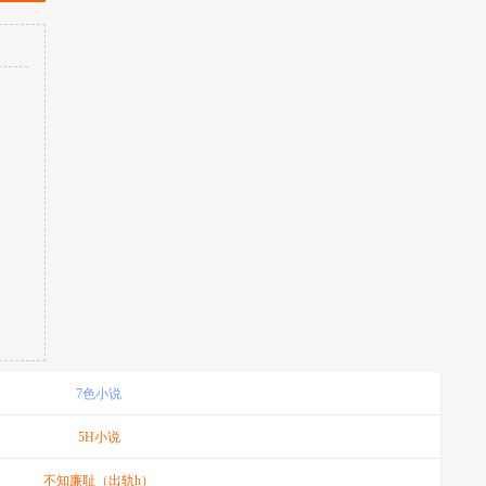
7色小说
5H小说
不知廉耻（出轨h）