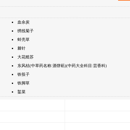
血余炭
绣线菊子
蚌壳草
棘针
大花糙苏
东风桔(中草药名称:酒饼簕)(中药大全科目:芸香科)
铁筷子
铁脚草
錾菜