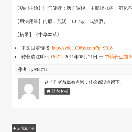
【功能主治】理气健脾；活血调经。主脘腹胀痛；消化
【用法用量】内服：煎汤，10-25g；或浸酒。
【摘录】《中华本草》
本文固定链接:
http://zydq.1006ss.com/?p=9916
转载请注明:
y930712
2011年08月21日
于
中药养生知识
作者：y930712
这个作者貌似有点懒，什么都没有留下。
站内专栏
云南五叶参