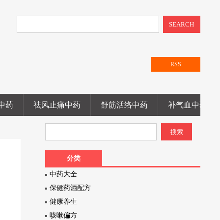
SEARCH
RSS
中药
祛风止痛中药
舒筋活络中药
补气血中药
分类
中药大全
保健药酒配方
健康养生
咳嗽偏方