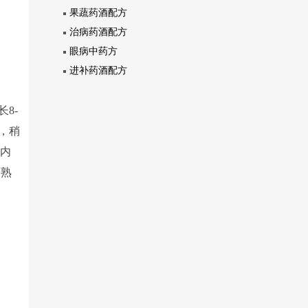
果蔬药酒配方
治病药酒配方
眼病中药方
进补药酒配方
8-
，稍
，内
，熟