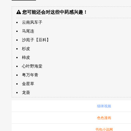
您可能还会对这些中药感兴趣！
云南风车子
马尾连
沙苑子【豆科】
杉皮
柿皮
心叶野海棠
粤万年青
金星草
龙葵
猫咪视频
色色漫画
书包小说网