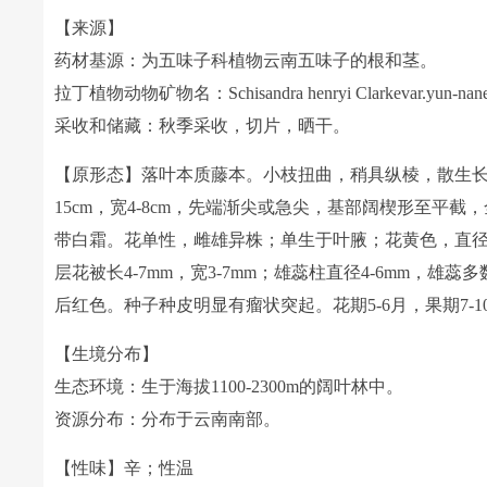
【来源】
药材基源：为五味子科植物云南五味子的根和茎。
拉丁植物动物矿物名：Schisandra henryi Clarkevar.yun-nanens
采收和储藏：秋季采收，切片，晒干。
【原形态】落叶本质藤本。小枝扭曲，稍具纵棱，散生长
15cm，宽4-8cm，先端渐尖或急尖，基部阔楔形至
带白霜。花单性，雌雄异株；单生于叶腋；花黄色，直径约1.5
层花被长4-7mm，宽3-7mm；雄蕊柱直径4-6mm，雄
后红色。种子种皮明显有瘤状突起。花期5-6月，果期7-1
【生境分布】
生态环境：生于海拔1100-2300m的阔叶林中。
资源分布：分布于云南南部。
【性味】辛；性温