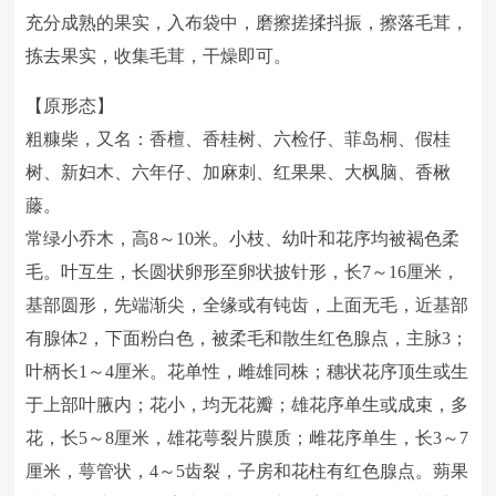
充分成熟的果实，入布袋中，磨擦搓揉抖振，擦落毛茸，
拣去果实，收集毛茸，干燥即可。
【原形态】
粗糠柴，又名：香檀、香桂树、六检仔、菲岛桐、假桂
树、新妇木、六年仔、加麻刺、红果果、大枫脑、香楸
藤。
常绿小乔木，高8～10米。小枝、幼叶和花序均被褐色柔
毛。叶互生，长圆状卵形至卵状披针形，长7～16厘米，
基部圆形，先端渐尖，全缘或有钝齿，上面无毛，近基部
有腺体2，下面粉白色，被柔毛和散生红色腺点，主脉3；
叶柄长1～4厘米。花单性，雌雄同株；穗状花序顶生或生
于上部叶腋内；花小，均无花瓣；雄花序单生或成束，多
花，长5～8厘米，雄花萼裂片膜质；雌花序单生，长3～7
厘米，萼管状，4～5齿裂，子房和花柱有红色腺点。蒴果