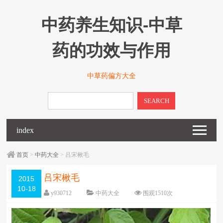
中药养生知识-中草
药的功效与作用
中草药偏方大全
SEARCH
index
首页
>
中药大全
> 吕宋楸毛
吕宋楸毛
2015
10-18
y930712
中药大全
围观
1510
次
已关闭评论
编辑日期：
2017-06-19
字体：
大
中
小