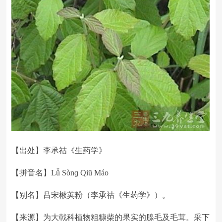
【出处】李承祜《生药学》
【拼音名】Lǚ Sònɡ Qiū Máo
【别名】吕宋楸荚粉（李承祜《生药学》）。
【来源】为大戟科植物粗糠柴的果实的腺毛及毛茸。采下