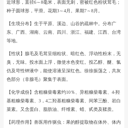
近球形，直径6～8毫米，表面无刺，密被红色粉状茸毛；
种子圆球形，平滑。花期3～4月。果期7～8月。
【生境分布】生于平原、溪边、山谷的疏林中。分布广
东、广西、湖南、云南、四川、浙江、福建、江西、台湾
等地。
【性状】腺毛及毛茸呈细粒状、暗红色、浮动性粉末，无
臭，无味。投水面上浮，微使水色变红。投乙醇、醚、氯
仿及苛性钾液中，能使溶液呈深红色。徐徐振荡之，共灰
色部分（非腺毛）聚集于表面。
【化学成份】含粗糠柴毒素约10％、异粗糠柴毒素、4-羟
基粗糠柴毒素、3，4二羟基粗糠柴毒素、间苯三酚、岩白
菜素。又含蛋白、脂肪油、纤维素、蜡、甙类及鞣质。
【药理作用】兽医用作驱虫：果的醇提取物在体外、体内