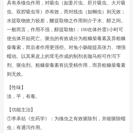
具有杀绦虫作用，对吸虫（如姜片虫、肝片吸虫、大片吸
虫、双腔吸虫等）亦有效，而对线虫（如蛔虫）则无效；
水提取物效力较差，醚提取物之作用则介于水、醇之间。
一般而言，作用不强，醇提取物1：100在体外需1小时可
使虫体开始死亡。驱虫的有效成分为粗糠柴毒素及异粗糠
柴毒索，而后者作用更强些。对兔小肠能提高张力、增强
蠕动。以其果皮上的茸毛作成的制剂名咖马粉可作泻下
剂、驱虫剂。粗糠柴毒素有抗受精作用，而异粗糠柴毒素
则无效。
【性味】
淡，平，有毒。
【功能主治】
①李承祜《生药学》：为绦虫之有效驱除剂，并能驱除蠕
虫；有通泻作用。