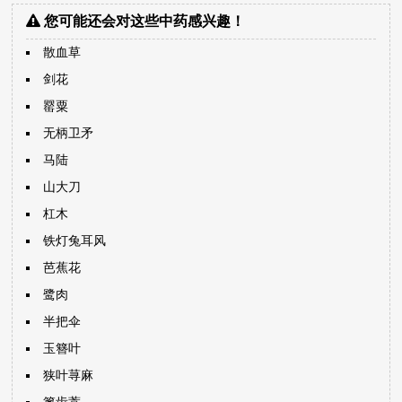
您可能还会对这些中药感兴趣！
散血草
剑花
罂粟
无柄卫矛
马陆
山大刀
杠木
铁灯兔耳风
芭蕉花
鹭肉
半把伞
玉簪叶
狭叶荨麻