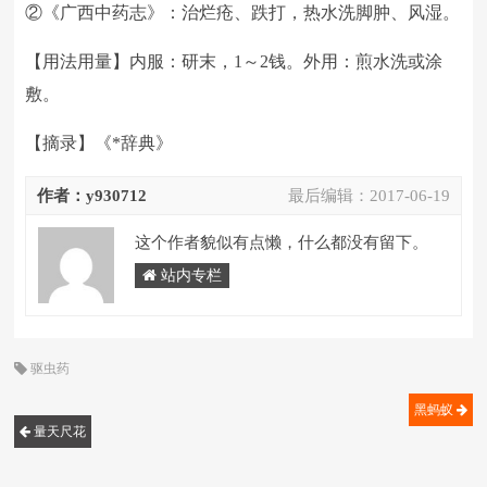
②《广西中药志》：治烂疮、跌打，热水洗脚肿、风湿。
【用法用量】内服：研末，1～2钱。外用：煎水洗或涂
敷。
【摘录】《*辞典》
作者：y930712
最后编辑：
2017-06-19
这个作者貌似有点懒，什么都没有留下。
站内专栏
驱虫药
黑蚂蚁
量天尺花