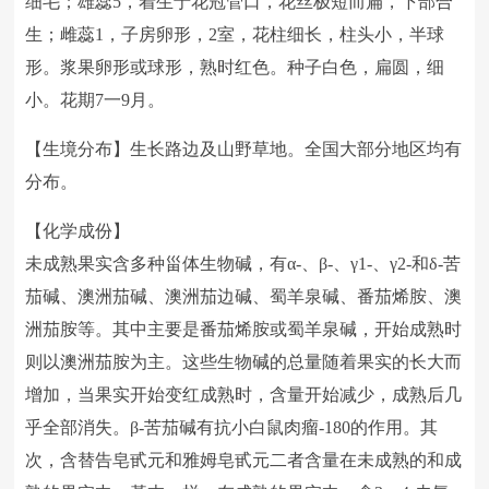
细毛；雄蕊5，着生于花冠管口，花丝极短而扁，下部合
生；雌蕊1，子房卵形，2室，花柱细长，柱头小，半球
形。浆果卵形或球形，熟时红色。种子白色，扁圆，细
小。花期7一9月。
【生境分布】生长路边及山野草地。全国大部分地区均有
分布。
【化学成份】
未成熟果实含多种甾体生物碱，有α-、β-、γ1-、γ2-和δ-苦
茄碱、澳洲茄碱、澳洲茄边碱、蜀羊泉碱、番茄烯胺、澳
洲茄胺等。其中主要是番茄烯胺或蜀羊泉碱，开始成熟时
则以澳洲茄胺为主。这些生物碱的总量随着果实的长大而
增加，当果实开始变红成熟时，含量开始减少，成熟后几
乎全部消失。β-苦茄碱有抗小白鼠肉瘤-180的作用。其
次，含替告皂甙元和雅姆皂甙元二者含量在未成熟的和成