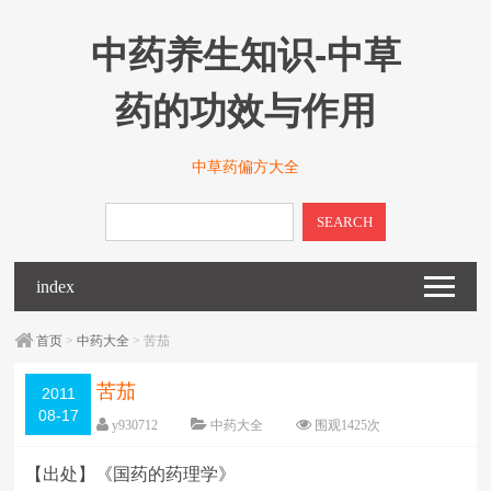
中药养生知识-中草
药的功效与作用
中草药偏方大全
SEARCH
index
首页
>
中药大全
> 苦茄
苦茄
2011
08-17
y930712
中药大全
围观
1425
次
已关闭评论
编辑日期：
2011-08-17
【出处】《国药的药理学》
字体：
大
中
小