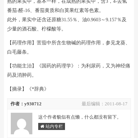
熟的果实中，基本一样，在成熟的果实中，含3，4-去氢
番茄-醛-16、番茄黄质和白荚果红素等色素。
此外，果实中还含还原糖31.55％、油0.9603～9.157％及
少量的酒石酸、柠檬酸等。
【药理作用】苦茄中所含生物碱的药理作用，参见龙葵、
白毛藤条。
【功能主治】《国药的药理学》：为利尿药，又为神经痛
药及消肿药。
【摘录】《*辞典》
作者：y930712
最后编辑：
2011-08-17
这个作者貌似有点懒，什么都没有留下。
站内专栏