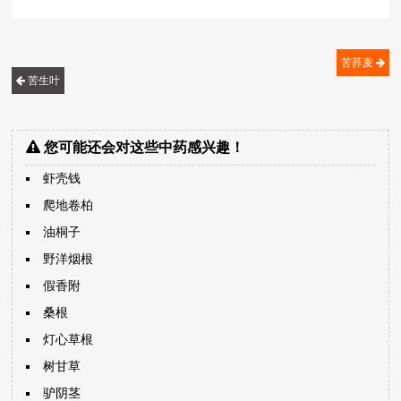
苦荞麦
苦生叶
您可能还会对这些中药感兴趣！
虾壳钱
爬地卷柏
油桐子
野洋烟根
假香附
桑根
灯心草根
树甘草
驴阴茎