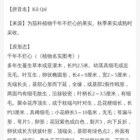
【拼音名】Kǔ Qié
【来源】为茄科植物千年不烂心的果实。秋季果实成熟时
采收。
【原形态】
千年不烂心（《植物名实图考》）
多年生蔓生草本或亚灌木，长约2.5米。幼茎具细毛或近
无毛。叶互生，卵状椭圆形，长4～9厘米，宽2～5厘米，
先端长尖，基部心形而下延，全缘，或基部2裂作戟形，
两面均有细毛散生，沿脉较密；叶柄长2～3.5厘米，有细
毛。聚伞花序顶生，或于枝端与叶对生，总花梗细长，长
约3厘米，具稀细毛；小花柄长5～10毫米，无毛；萼漏斗
形，萼片5，卵形；花冠紫色或白色，裂片5，向下反折，
卵状或长方状披针形，顶端尖，基部有绿色点2，外面有