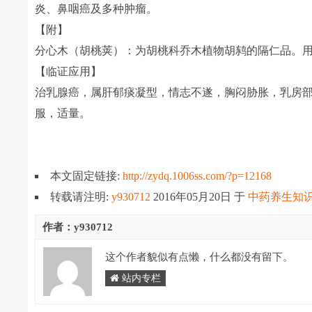
炎、鼻咽癌及多种肿瘤。
【附】
分心木（胡桃荚）：为胡桃科乔木植物胡鸫的隔仁品。用于
【临证应用】
治乳腺癌，属肝郁痰凝型，情志不遂，胸闷胁胀，乳房部肿
服，适量。
本文固定链接:
http://zydq.1006ss.com/?p=12168
转载请注明:
y930712
2016年05月20日
于
中药养生知
作者：y930712
这个作者貌似有点懒，什么都没有留下。
站内专栏