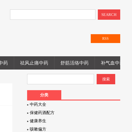
SEARCH
RSS
中药
祛风止痛中药
舒筋活络中药
补气血中药
分类
中药大全
保健药酒配方
健康养生
咳嗽偏方