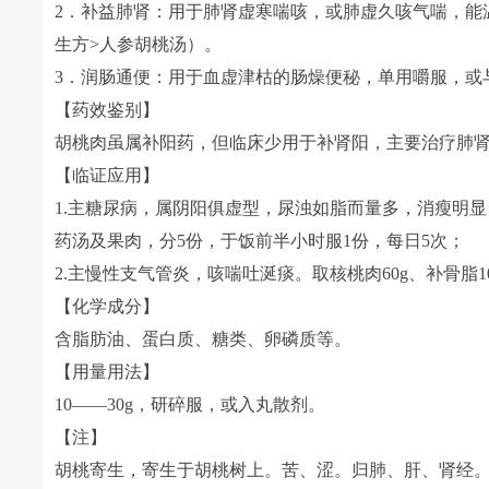
2．补益肺肾：用于肺肾虚寒喘咳，或肺虚久咳气喘，能
生方>人参胡桃汤）。
3．润肠通便：用于血虚津枯的肠燥便秘，单用嚼服，或
【药效鉴别】
胡桃肉虽属补阳药，但临床少用于补肾阳，主要治疗肺
【临证应用】
1.主糖尿病，属阴阳俱虚型，尿浊如脂而量多，消瘦明显
药汤及果肉，分5份，于饭前半小时服1份，每日5次；
2.主慢性支气管炎，咳喘吐涎痰。取核桃肉60g、补骨脂1
【化学成分】
含脂肪油、蛋白质、糖类、卵磷质等。
【用量用法】
10——30g，研碎服，或入丸散剂。
【注】
胡桃寄生，寄生于胡桃树上。苦、涩。归肺、肝、肾经