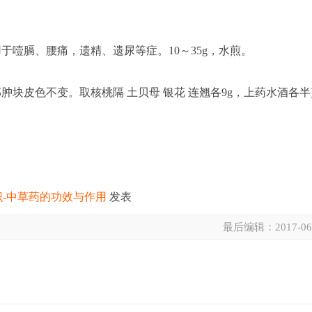
噎膈、腰痛，遗精、遗尿等症。10～35g，水煎。
块皮色不变。取核桃隔 土贝母 银花 连翘各9g，上药水酒各半
识-中草药的功效与作用
发表
最后编辑：
2017-06