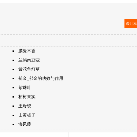
裂叶
膜缘木香
兰屿肉豆蔻
紫花鱼灯草
郁金_郁金的功效与作用
紫珠叶
柘树果实
王母钗
山黄杨子
海风藤