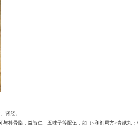
肺、肾经。
可与补骨脂，益智仁，五味子等配伍，如（<和剂局方>青娥丸：