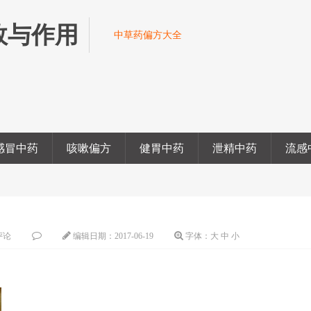
效与作用
中草药偏方大全
感冒中药
咳嗽偏方
健胃中药
泄精中药
流感
评论
编辑日期：
2017-06-19
字体：
大
中
小