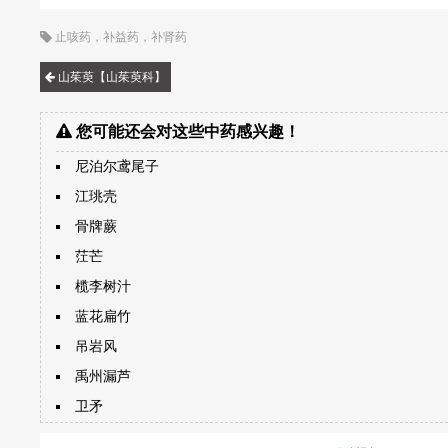
止咳药
，
补益药
，
补肾药
山茱萸【山茱萸科】
您可能还会对这些中药感兴趣！
尼泊尔鸢尾子
江珧壳
骨牌蕨
茳芒
榄李树汁
蓝花扁竹
吊岩风
禹州漏芦
卫矛