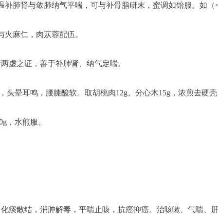
温补肺肾与敛肺纳气平喘，可与补骨脂研末，蜜调如饴服。如（
与火麻仁，肉苁蓉配伍。
肾两虚之证，善于补肺肾、纳气定喘。
，头晕耳鸣，腰膝酸软。取胡桃肉12g、分心木15g，浓煎去硬
0g，水煎服。
。化痰散结，消肿解毒，平喘止咳，抗癌抑癌。治咳嗽、气喘、