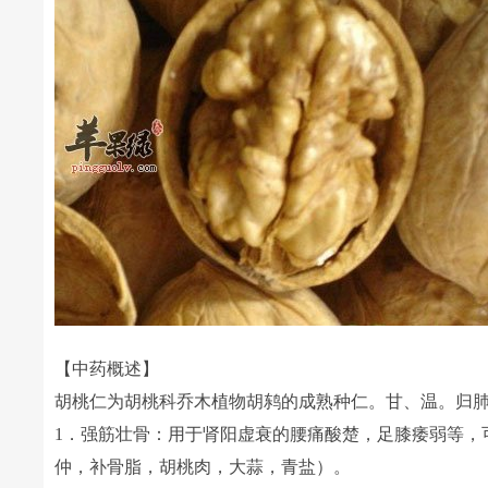
【中药概述】
胡桃仁为胡桃科乔木植物胡鸫的成熟种仁。甘、温。归
1．强筋壮骨：用于肾阳虚衰的腰痛酸楚，足膝痿弱等，
仲，补骨脂，胡桃肉，大蒜，青盐）。