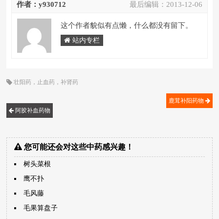
作者：y930712
最后编辑：
2013-12-06
这个作者貌似有点懒，什么都没有留下。
站内专栏
壮阳药
，
止血药
，
补肾药
鹿茸补阳药物
阿胶补血药物
您可能还会对这些中药感兴趣！
树头菜根
鹰不扑
毛风藤
毛果算盘子