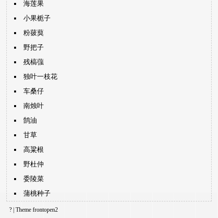
海莲果
小果栀子
粉菝葜
野把子
残槁蔃
独叶一枝花
车桑仔
南烛叶
鹄油
甘草
高粱根
野杜仲
委陵菜
蒲桃种子
? | Theme
frontopen2