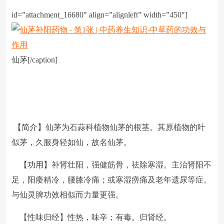
id=”attachment_16680″ align=”alignleft” width=”450″]
仙茅[/caption]
【简介】
仙茅为石蒜科植物仙茅的根茎。其原植物的叶
似茅，久服身轻如仙，故名仙茅。
【功用】
补肾壮阳，强健筋骨，祛除寒湿。主治肾阳不
足，阳痿精冷，腰膝冷痛；或寒湿痹痛及老年遗尿等症。
与仙灵脾功效相似而力量更强。
【性味归经】性热，味辛；有毒。归肾经。