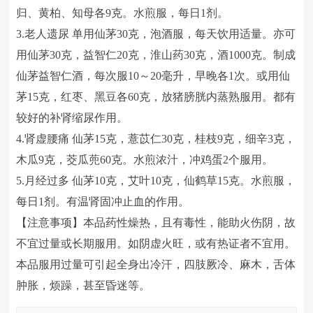
归、黄柏、知母各9克。水煎服，每日1剂。
3.老人遗尿 单用仙茅30克，泡酒服，每天饮用适量。亦可
用仙茅30克，益智仁20克，淮山药30克，酒1000克。制成
仙茅益智仁酒，每次服10～20毫升，早晚各1次。或用仙
茅15克，红枣、黑豆各60克，放猪膀胱内蒸熟服用。都有
较好的补肾缩尿作用。
4.肾虚腰痛 仙茅15克，薏苡仁30克，桂枝9克，细辛3克，
木瓜9克，茭瓜蔸60克。水煎浓汁，冲鸡蛋2个服用。
5.月经过多 仙茅10克，艾叶10克，仙鹤草15克。水煎服，
每日1剂。有温肾固冲止血的作用。
【注意事项】本品药性燥热，且有毒性，能助火伤阴，故
不宜过量或长期服用。如阴虚火旺，或有热证者不宜用。
本品服用过量可引起全身出冷汗，四肢厥冷、麻木，舌体
肿胀，烦躁，甚至昏迷等。