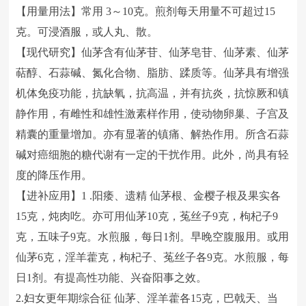
【用量用法】常用 3～10克。煎剂每天用量不可超过15
克。可浸酒服，或人丸、散。
【现代研究】仙茅含有仙茅苷、仙茅皂苷、仙茅素、仙茅
萜醇、石蒜碱、氮化合物、脂肪、蹂质等。仙茅具有增强
机体免疫功能，抗缺氧，抗高温，并有抗炎，抗惊厥和镇
静作用，有雌性和雄性激素样作用，使动物卵巢、子宫及
精囊的重量增加。亦有显著的镇痛、解热作用。所含石蒜
碱对癌细胞的糖代谢有一定的干扰作用。此外，尚具有轻
度的降压作用。
【进补应用】1 .阳痿、遗精 仙茅根、金樱子根及果实各
15克，炖肉吃。亦可用仙茅10克，菟丝子9克，枸杞子9
克，五味子9克。水煎服，每日1剂。早晚空腹服用。或用
仙茅6克，淫羊藿克，枸杞子、菟丝子各9克。水煎服，每
日1剂。有提高性功能、兴奋阳事之效。
2.妇女更年期综合征 仙茅、淫羊藿各15克，巴戟天、当