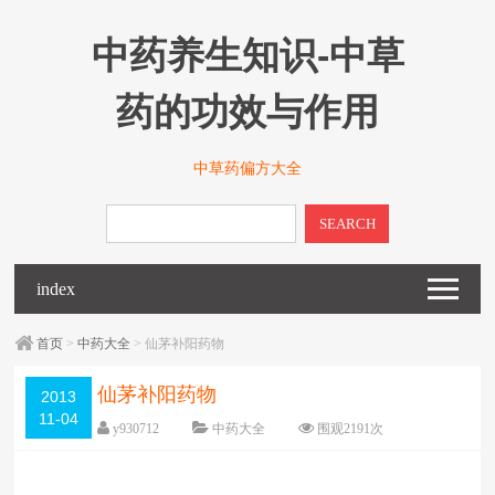
中药养生知识-中草
药的功效与作用
中草药偏方大全
SEARCH
index
首页
>
中药大全
> 仙茅补阳药物
仙茅补阳药物
2013
11-04
y930712
中药大全
围观
2191
次
已关闭评论
编辑日期：
2013-12-06
字体：
大
中
小