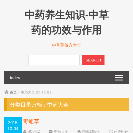
中药养生知识-中草
药的功效与作用
中草药偏方大全
SEARCH
index
首页
> 中药大全 (第 11 页)
分类目录归档：
中药大全
毒蛆草
2015
10-04
y930712
中药大全
围观2368次
已关闭评