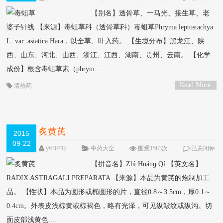
论
【别名】透骨草、一马光、接生草、老
婆子针线 【来源】毒蛆草科（透骨草科）毒蛆草Phryma leptostachya
L. var. asiatica Hara，以全草、叶入药。 【生境分布】黑龙江、陕
西、山东、河北、山西、浙江、江西、湖南、贵州、云南。 【化学
成份】根含毒蛆草素（phrym....
Read More
清热药
>
炙黄芪
2015
09-22
y930712
中药大全
围观1583次
已关闭评
论
【拼音名】Zhì Huánɡ Qí 【英文名】
RADIX ASTRAGALI PREPARATA 【来源】本品为黄芪的炮制加工
品。 【性状】本品为圆形或椭圆形的片，直径0.8～3.5cm，厚0.1～
0.4cm。外表皮浅棕黄或棕褐色，略有光泽，可见纵皱纹或纵沟。切
面皮部浅黄色....