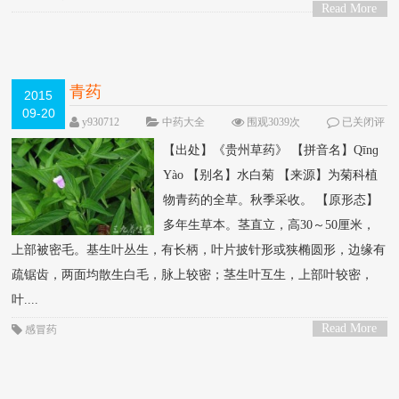
Read More
>
青药
2015
09-20
y930712
中药大全
围观3039次
已关闭评
论
【出处】《贵州草药》 【拼音名】Qīnɡ
Yào 【别名】水白菊 【来源】为菊科植
物青药的全草。秋季采收。 【原形态】
多年生草本。茎直立，高30～50厘米，
上部被密毛。基生叶丛生，有长柄，叶片披针形或狭椭圆形，边缘有
疏锯齿，两面均散生白毛，脉上较密；茎生叶互生，上部叶较密，
叶....
Read More
感冒药
>