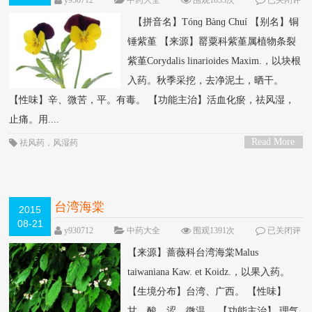
y930712
中药大全
围观1853次
已关闭评
论
【拼音名】Tónɡ Bànɡ Chuí 【别名】铜
锤紫堇 【来源】罂粟科紫堇属植物条裂
紫堇Corydalis linarioides Maxim.，以块根
入药。秋季采挖，去净泥土，晒干。
【性味】辛、微苦，平。有毒。 【功能主治】活血化瘀，祛风湿，
止痛。用....
Read More
祛风药
，
风湿药
>
台湾海棠
2015
08-21
y930712
中药大全
围观1391次
已关闭评
论
【来源】蔷薇科台湾海棠Malus
taiwaniana Kaw. et Koidz.，以果入药。
【生境分布】台湾、广西。 【性味】
甘、酸、涩，微温。 【功能主治】 理气