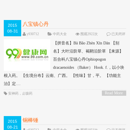
>
八宝镇心丹
2015
08-31
y930712
中药大全
围观2922次
已关闭评
论
【拼音名】Bā Bǎo Zhèn Xīn Dān 【别
名】大叶沿阶草、褐鞘沿阶草 【来源】
百合科八宝镇心丹Ophiopogon
dracaenoides （Baker） Hook. f.，以小块
根入药。 【生境分布】云南、广西。 【性味】甘，平。 【功能主
治】定....
Read More
安神药
，
止咳药
>
铜棒锤
2015
08-21