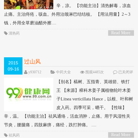
辛，凉。 【功能主治】清热解毒，凉血
止痛。主治痔疮，咳血。外用治颈淋巴结结核。 【用法用量】2～3
钱，外用全草磨油醋外擦....
Read More
清热药
>
过山风
2015
09-16
y930712
中药大全
围观4485次
已关闭评
论
【别名】槁树、五指青、英雄箭、铁打
王 【来源】樟科木姜子属植物轮叶木姜
子Litsea verticillata Hance，以根、叶和树
皮入药。四季可采，晒干。 【性味】
辛，温。 【功能主治】祛风通络，活血消肿，止痛。用于风湿性关
节炎，腰腿痛，四肢麻痹，痛经，跌打肿痛。 ....
Read More
祛风药