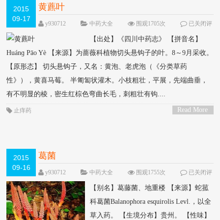
黄藨叶
2015
09-17
y930712
中药大全
围观1705次
已关闭评
论
【出处】《四川中药志》 【拼音名】
Huánɡ Pāo Yè 【来源】为蔷薇科植物切头悬钩子的叶。8～9月采收。
【原形态】 切头悬钩子，又名：黄泡、老虎泡（《分类草药
性》），黄喜马莓。 半匍匐状灌木。小枝粗壮，平展，先端曲垂，
有不明显的棱，密生红棕色弯曲长毛，刺粗壮有钩....
Read More
止痒药
>
葛菌
2015
09-16
y930712
中药大全
围观1755次
已关闭评
论
【别名】葛藤菌、地重楼 【来源】蛇菰
科葛菌Balanophora esquirolis Levl.，以全
草入药。 【生境分布】贵州。 【性味】