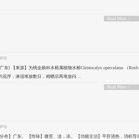
Read More >
评论
【来源】为桃金娘科水榕属植物水榕Cleistocalyx operculatus （Roxb
花蕾的花序，淋湿堆放数日，稍晒后再堆放闷....
Read More >
评论
ow。 【生境分布】广东。 【性味】微苦、淡，凉。 【功能主治】平肝清热，消积