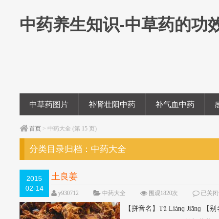
中药养生知识-中草药的功
中草药图片
补肾壮阳中药
补气血中药
首页
> 中药大全 (第 15 页)
分类目录归档：
中药大全
土良姜
2015
02-14
y930712
中药大全
围观1820次
已关闭
【拼音名】Tǔ Liánɡ Jiā