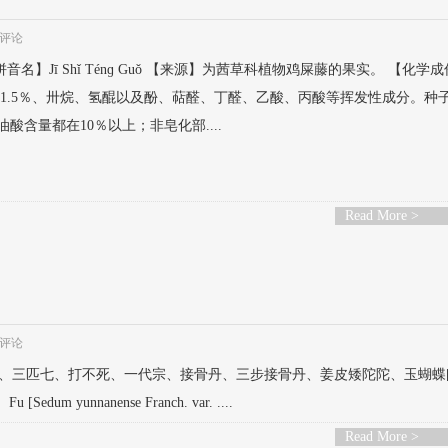
评论
名】Jī Shǐ Ténɡ Guǒ 【来源】为茜草科植物鸡屎藤的果实。 【化学
果酸1.5％、卅烷、氢醌以及酚、萜醛、丁醛、乙酸、丙酸等挥发性成分。种
酸含量都在10％以上；非皂化部....
Read More >
评论
、还阳参、三匹七、打不死、一代宗、接骨丹、三步接骨丹、姜皮矮陀陀、玉蝴蝶
m yunnanense Franch. var. ....
Read More >