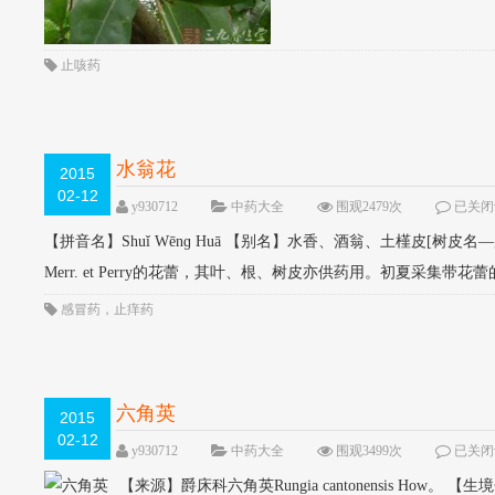
止咳药
水翁花
2015
02-12
y930712
中药大全
围观2479次
已关闭
【拼音名】Shuǐ Wēnɡ Huā 【别名】水香、酒翁、土槿皮[树皮名—广东] 
Merr. et Perry的花蕾，其叶、根、树皮亦供药用。初夏采集带
感冒药
，
止痒药
六角英
2015
02-12
y930712
中药大全
围观3499次
已关闭
【来源】爵床科六角英Rungia cantonensis H