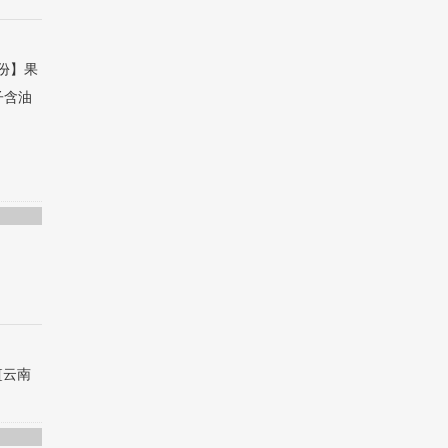
成份】果
子含油
[云南