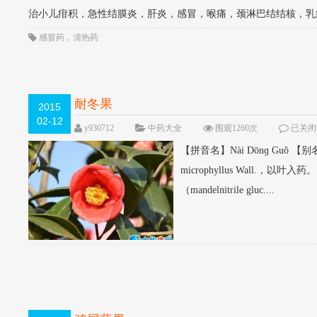
治小儿疳积，急性结膜炎，肝炎，感冒，喉痛，颈淋巴结结核，乳疮，疖
感冒药
，
清热药
耐冬果
2015
02-12
y930712
中药大全
围观1260次
已关闭
【拼音名】Nài Dōnɡ Guǒ
microphyllus Wall
（mandelnitrile gluc....