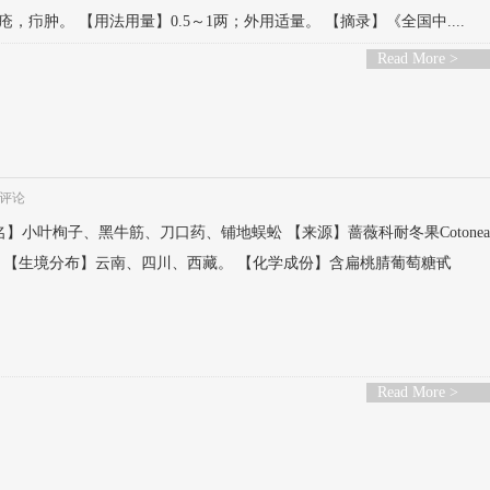
肿。 【用法用量】0.5～1两；外用适量。 【摘录】《全国中....
Read More >
评论
 【别名】小叶栒子、黑牛筋、刀口药、铺地蜈蚣 【来源】蔷薇科耐冬果Cotoneast
.，以叶入药。 【生境分布】云南、四川、西藏。 【化学成份】含扁桃腈葡萄糖甙
Read More >