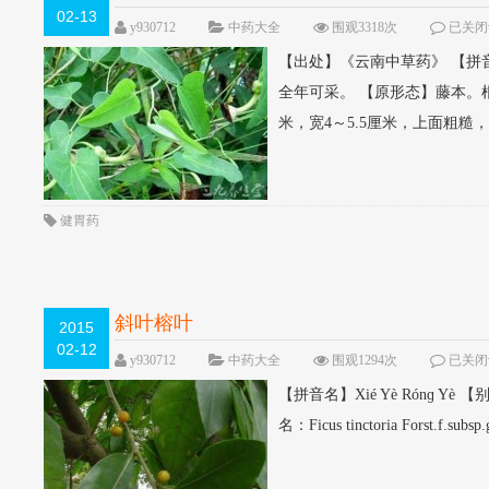
02-13
y930712
中药大全
围观3318次
已关闭
【出处】《云南中草药》 【拼音名
全年可采。 【原形态】藤本。
米，宽4～5.5厘米，上面粗糙，
健胃药
斜叶榕叶
2015
02-12
y930712
中药大全
围观1294次
已关闭
【拼音名】Xié Yè Rónɡ
名：Ficus tinctoria Forst.