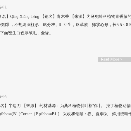
评论
】Qīnɡ Xiānɡ Ténɡ 【别名】青木香 【来源】为马兜铃科植物青香藤
根粗壮，不规则圆柱形，略分枝。叶互生，略革质，卵状心形，长5.5～8.
下面密生白色厚绒毛，全缘。....
Read More >
评论
 Yè 【别名】半边刀 【来源】 药材基源：为桑科植物斜叶榕的叶。 拉丁植物动
f.subsp.gibbosa(B1.)Corner［F.gibbosaB1.］ 采收和储藏：春、夏季采，鲜用或晒干