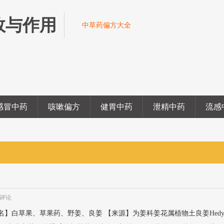
效与作用
中草药偏方大全
感冒中药
咳嗽偏方
健胃中药
泄精中药
流感
评论
nɡ 【别名】白草果、草果药、野姜、良姜 【来源】为姜科姜花属植物土良姜Hedyc