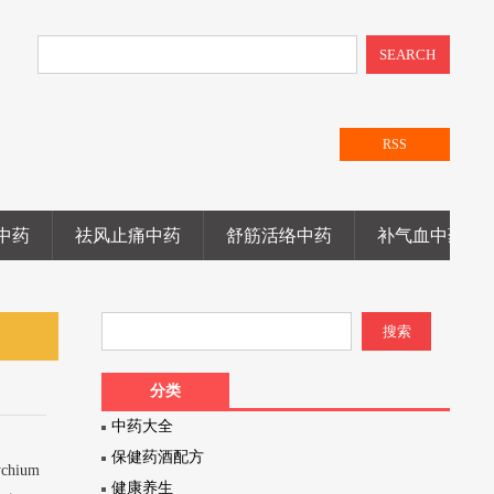
SEARCH
RSS
中药
祛风止痛中药
舒筋活络中药
补气血中药
分类
中药大全
保健药酒配方
hium
健康养生