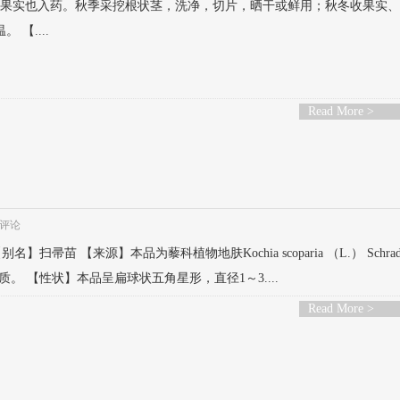
am.的根状茎，果实也入药。秋季采挖根状茎，洗净，切片，晒干或鲜用；秋冬收果实
【....
Read More >
评论
【别名】扫帚苗 【来源】本品为藜科植物地肤Kochia scoparia （L.） Schra
 【性状】本品呈扁球状五角星形，直径1～3....
Read More >