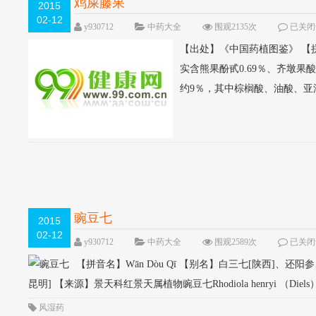
鸡屎藤果
2015
02-12
y930712
中药大全
围观2135次
已关闭
【出处】《中国药植图鉴》 【拼音
实含熊果酚甙0.69％、齐墩
约9％，其中棕榈酸、油酸、亚油
豌豆七
2015
02-12
y930712
中药大全
围观2589次
已关闭
【拼音名】Wān Dòu Qī 【别名】白三七[陕西]
昆明] 【来源】景天科红景天属植物豌豆七Rhodiola henryi （Diels） Fu [Sedu
风湿药