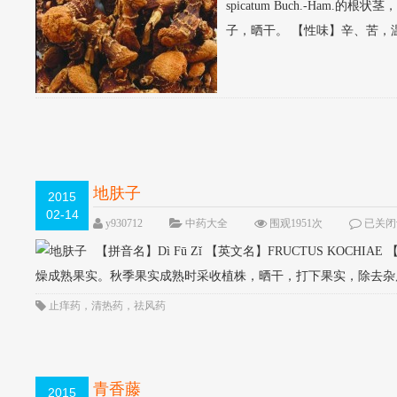
spicatum Buch.-H
子，晒干。 【性味】辛、苦，温。 
地肤子
2015
02-14
y930712
中药大全
围观1951次
已关闭
【拼音名】Dì Fū Zǐ 【英文名】FRUCTUS KOCHIAE 
燥成熟果实。秋季果实成熟时采收植株，晒干，打下果实，除去杂质。
止痒药
，
清热药
，
祛风药
青香藤
2015