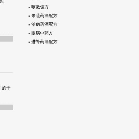
、种
咳嗽偏方
果蔬药酒配方
治病药酒配方
眼病中药方
进补药酒配方
d.的干